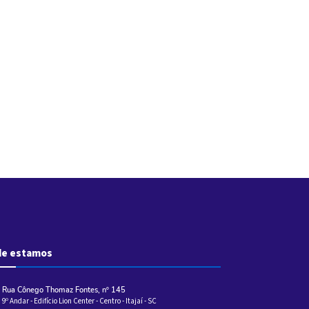
e estamos
Rua Cônego Thomaz Fontes, nº 145
9º Andar - Edifício Lion Center - Centro - Itajaí - SC